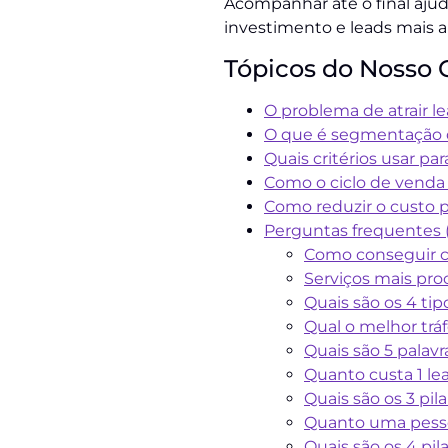
Acompanhar até o final ajud
investimento e leads mais a
Tópicos do Nosso 
O problema de atrair le
O que é segmentação d
Quais critérios usar p
Como o ciclo de venda i
Como reduzir o custo po
Perguntas frequentes (
Como conseguir cl
Serviços mais pro
Quais são os 4 tip
Qual o melhor trá
Quais são 5 pala
Quanto custa 1 le
Quais são os 3 pil
Quanto uma pessoa
Quais são os 4 pil