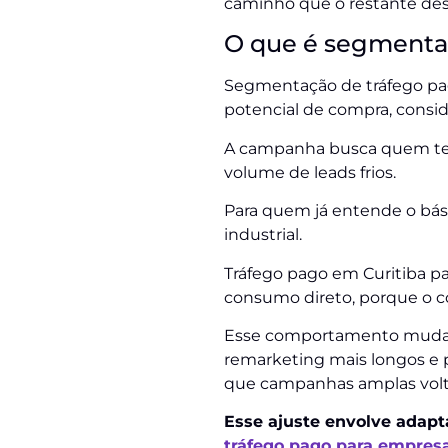
caminho que o restante dest
O que é segmentaç
Segmentação de tráfego pag
potencial de compra, consi
A campanha busca quem tem
volume de leads frios.
Para quem já entende o básic
industrial.
Tráfego pago em Curitiba p
consumo direto, porque o c
Esse comportamento muda a 
remarketing mais longos e 
que campanhas amplas volta
Esse ajuste envolve adapt
tráfego pago para empres