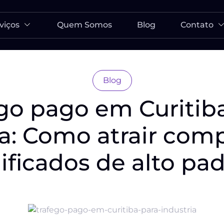
viços
Quem Somos
Blog
Contato
Blog
go pago em Curitib
ia: Como atrair com
ificados de alto pa