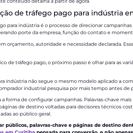
e conteúdo detalha a partir de agora.
ão de tráfego pago para indústria e
o para indústria é o processo de direcionar campanhas 
derando porte da empresa, função do contato e momento
 orçamento, autoridade e necessidade declarada. Ess
o de tráfego pago, o próximo passo é olhar para as variá
ara indústria não segue o mesmo modelo aplicado a comé
omprador industrial pesquisa por mais tempo antes de 
forma de configurar campanhas. Palavras-chave mais es
páginas de destino voltadas para decisores técnicos c
das ao público geral.
ar públicos, palavras-chave e páginas de destino den
as em Curitiba
pensada para conversão, e não apenas