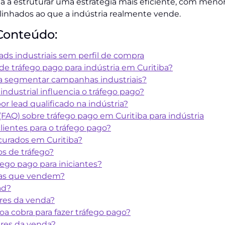
a a estruturar uma estratégia mais eficiente, com meno
linhados ao que a indústria realmente vende.
Conteúdo:
ads industriais sem perfil de compra
e tráfego pago para indústria em Curitiba?
ara segmentar campanhas industriais?
ndustrial influencia o tráfego pago?
r lead qualificado na indústria?
FAQ) sobre tráfego pago em Curitiba para indústria
ientes para o tráfego pago?
curados em Curitiba?
os de tráfego?
fego pago para iniciantes?
vras que vendem?
ad?
ares da venda?
 cobra para fazer tráfego pago?
ares da venda?