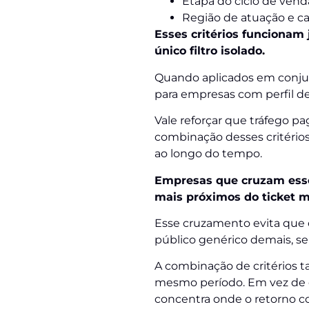
Etapa do ciclo de vend
Região de atuação e cap
Esses critérios funcionam
único filtro isolado.
Quando aplicados em conjun
para empresas com perfil d
Vale reforçar que tráfego p
combinação desses critério
ao longo do tempo.
Empresas que cruzam esses
mais próximos do ticket mé
Esse cruzamento evita que o
público genérico demais, s
A combinação de critérios 
mesmo período. Em vez de d
concentra onde o retorno co