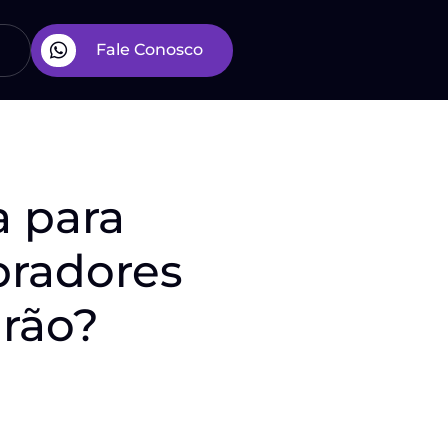
Fale Conosco
a para
pradores
drão?