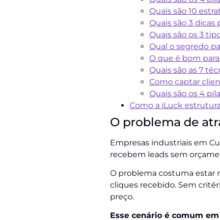
Quais são 10 estra
Quais são 3 dicas
Quais são os 3 tip
Qual o segredo par
O que é bom para
Quais são as 7 té
Como captar clie
Quais são os 4 pi
Como a iLuck estrutura
O problema de atra
Empresas industriais em Cu
recebem leads sem orçamen
O problema costuma estar 
cliques recebido. Sem critér
preço.
Esse cenário é comum em s