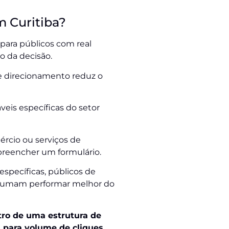
m Curitiba?
para públicos com real
 da decisão.
e direcionamento reduz o
veis específicas do setor
rcio ou serviços de
preencher um formulário.
pecíficas, públicos de
ostumam performar melhor do
tro de uma estrutura de
 para volume de cliques.