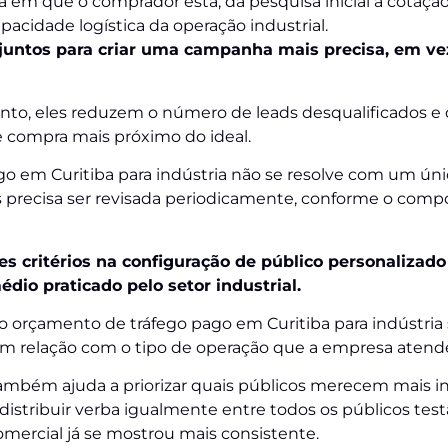
a em que o comprador está, da pesquisa inicial à cotação
acidade logística da operação industrial.
 juntos para criar uma campanha mais precisa, em v
to, eles reduzem o número de leads desqualificados e
e compra mais próximo do ideal.
ago em Curitiba para indústria não se resolve com um úni
s precisa ser revisada periodicamente, conforme o co
 critérios na configuração de público personalizad
dio praticado pelo setor industrial.
 orçamento de tráfego pago em Curitiba para indústria 
em relação com o tipo de operação que a empresa atend
também ajuda a priorizar quais públicos merecem mais 
istribuir verba igualmente entre todos os públicos tes
mercial já se mostrou mais consistente.