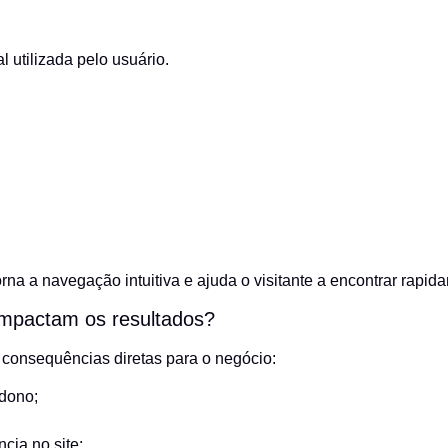
l utilizada pelo usuário.
na a navegação intuitiva e ajuda o visitante a encontrar rapid
mpactam os resultados?
consequências diretas para o negócio:
dono;
;
ia no site;