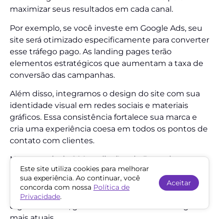
maximizar seus resultados em cada canal.
Por exemplo, se você investe em Google Ads, seu
site será otimizado especificamente para converter
esse tráfego pago. As landing pages terão
elementos estratégicos que aumentam a taxa de
conversão das campanhas.
Além disso, integramos o design do site com sua
identidade visual em redes sociais e materiais
gráficos. Essa consistência fortalece sua marca e
cria uma experiência coesa em todos os pontos de
contato com clientes.
Nossas mais de 200 avaliações de 5 estrelas no
Este site utiliza cookies para melhorar
Google comprovam nossa capacidade de entregar
sua experiência. Ao continuar, você
resultados excepcionais. Somos presença
Aceitar
concorda com nossa
Política de
constante nos maiores eventos de marketing
Privacidade
.
digital do Brasil, garantindo acesso às estratégias
mais atuais.