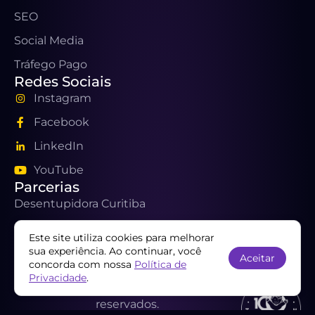
SEO
Social Media
Tráfego Pago
Redes Sociais
Instagram
Facebook
LinkedIn
YouTube
Parcerias
Desentupidora Curitiba
Coworking em Curitiba
Este site utiliza cookies para melhorar
sua experiência. Ao continuar, você
Aceitar
concorda com nossa
Política de
Privacidade
.
Copyright © 2025 | Todos os direitos
reservados.